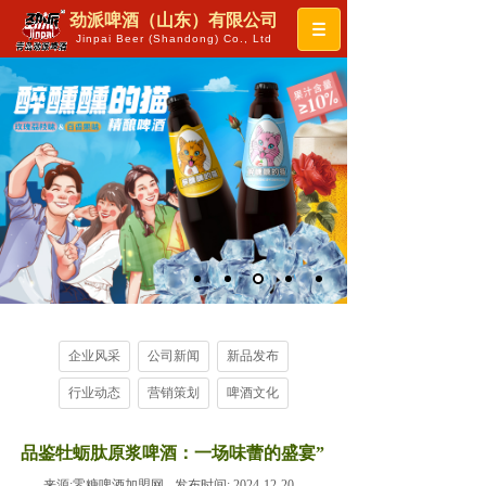
劲派啤酒（山东）有限公司
Jinpai Beer (Shandong) Co., Ltd
企业风采
公司新闻
新品发布
行业动态
营销策划
啤酒文化
品鉴牡蛎肽原浆啤酒：一场味蕾的盛宴”
来源:
零糖啤酒加盟网
发布时间:
2024-12-20