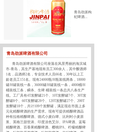
青岛劲派枸
杞啤酒
500ml*12罐
加载更多
青岛劲派啤酒有限公司
青岛劲派啤酒有限公司座落在风景秀丽的海滨城
市-青岛，其生产基地现有员工300余人，其中酿酒师
1名，品酒师2名，专业技术人员66名，30年以上工
龄老员工151名。现有24000瓶/H瓶装线两条，18000
罐/H罐装线一条，36000罐/H罐装线一条，4800桶/H
桶装线三条，瞬杀、生啤 桶装线一条总共八条生产
线。工厂具有4T发酵罐21个、10T发酵罐7个、30T发
酵罐8个、60T发酵罐28个、120T发酵罐27个、200T
发酵罐18个，共计109个发酵罐，满足现在市面上多
元化精酿啤酒的生产需求。现有可提供精酿啤酒品
种有拉格精酿啤酒、德式小麦白啤、比利时小麦原
浆、英格兰甜世涛、印度淡色艾尔、IPA啤酒、蓝莓
精酿啤酒、百香果精酿啤酒、樱桃IPA、柠檬精酿啤