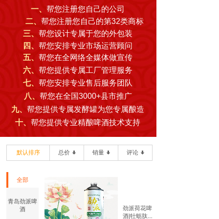
一、
帮您注册您自己的公司
二、
帮您注册您自己的第32类商标
三、
帮您设计专属于您的外包装
四、
帮您安排专业市场运营顾问
五、
帮您在全网络全媒体做宣传
六、
帮您提供专属工厂管理服务
七、
帮您安排专业售后服务团队
八、
帮您在全国3000+县市推广
九、
帮您提供专属发酵罐为您专属酿造
十、
帮您提供专业精酿啤酒技术支持
默认排序
总价
销量
评论
全部
青岛劲派啤
劲派荷花啤
酒
酒|牡蛎肽原