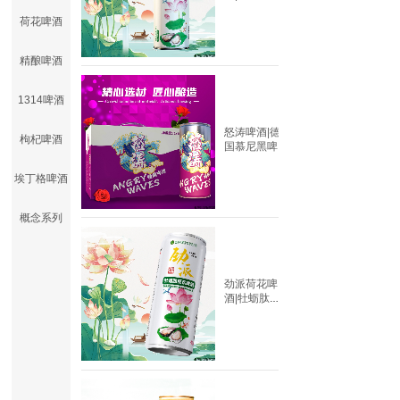
浆啤酒
荷花啤酒
精酿啤酒
1314啤酒
怒涛啤酒|德
枸杞啤酒
国慕尼黑啤
酒有限公
司|1L原
埃丁格啤酒
概念系列
劲派荷花啤
酒|牡蛎肽啤
酒|330mlX2