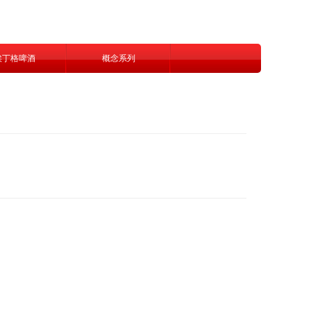
埃丁格啤酒
概念系列