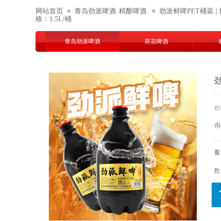
网站首页
青岛劲派啤酒
精酿啤酒
劲派鲜啤PET桶装 | 
≡
≡
格：1.5L/桶
青岛劲派啤酒
荷花啤酒
劲
价
市
重
数