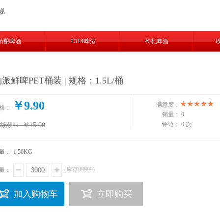
规
精酿啤酒
1314啤酒
枸杞啤酒
派鲜啤PET桶装 | 规格：1.5L/桶
￥9.90
满意度：
格：
销量：
0
评论：
0 次
场价：
￥15.00
量：
1.50
KG
(库存
99999
)
量：
加入购物车
立即购买