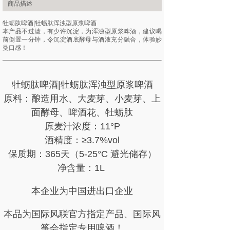
商品描述
牡蛎肽啤酒|牡蛎肽浑浊型原浆啤酒
本产品不过滤，有少许沉淀，为浑浊型原浆啤酒，建议喝
前倒置一分钟，令沉淀酒底酵母与酒液充分融合，体验妙
曼口感！
牡蛎肽啤酒|牡蛎肽浑浊型原浆啤酒
原料：酿造用水、大麦芽、小麦芽、上
面酵母、啤酒花、牡蛎肽
原麦汁浓度：11°P
酒精度：≥3.7%vol
保质期：365天（5-25°C 避光储存
）
净含量：1L
本企业为中国进出口企业
本品为国际风联官方指定产品、国际风
筝会指定专用啤酒！