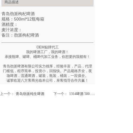
商品描述
青岛劲派枸杞啤酒
规格：500ml*12瓶每箱
酒精度：
麦汁浓度：
备注：劲派枸杞啤酒
OEM贴牌代工
我的啤酒工厂，我的啤酒！
承接瓶啤、罐啤、桶啤代加工业务，你想要的我都有！
青岛劲派啤酒有限公司实力雄厚，经验丰富，产品，代理
门槛低，程序简单，投资小，回报快。产品规格齐全，夜
场啤酒，流通啤酒，罐装，瓶装，桶装，一应俱全。
诚挚欢迎八方客商光临本公司，座客指导合作共赢！
上一个：
青岛劲派纯生啤酒
下一个：
1314啤酒 500......